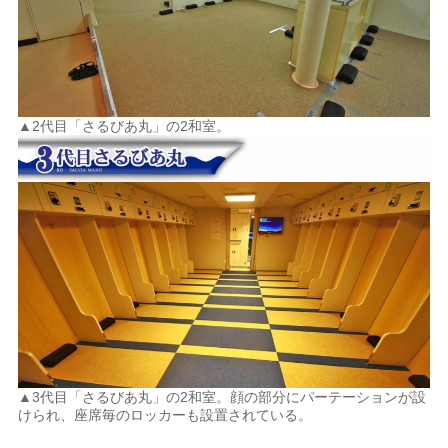
▲2代目「さるびあ丸」の2和室。
▲3代目「さるびあ丸」の2和室。顔の部分にパーテーションが設
けられ、座席毎のロッカーも設置されている。