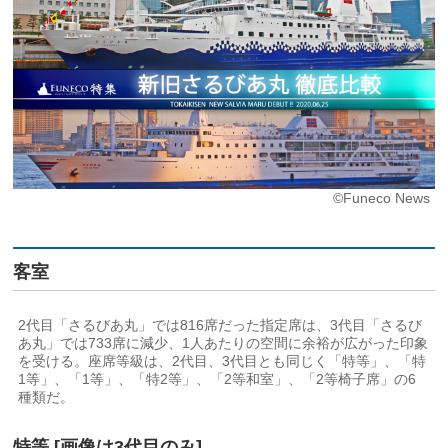
©Funeco News
客室
2代目「さるびあ丸」では816席だった指定席は、3代目「さるび
あ丸」では733席に減少、1人あたりの空間に余裕が広がった印象
を受ける。座席等級は、2代目、3代目とも同じく「特等」、「特
1等」、「1等」、「特2等」、「2等和室」、「2等椅子席」の6
種類だ。
特等 [画像は3代目のみ]