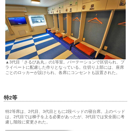
▲3代目「さるびあ丸」の1等室。パーテーションで区切られ、プ
ライベートに配慮した作りとなっている。仕切り上部には、座席
ごとのロッカーが設けられ、各席にコンセントも設置された。
特2等
特2等席は、2代目、3代目ともに2段ベッドの寝台席。上のベッド
は、2代目では梯子を上る必要があったが、3代目では安全面に考
慮し階段に変更された。