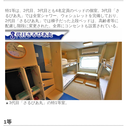
特1等は、2代目、3代目とも4名定員のベッドの個室。3代目「さ
るびあ丸」では全室シャワー、ウォシュレットを完備しており、
2代目「さるびあ丸」では梯子だった上段ベッドは、高齢者等に
配慮し階段に変更された。全席にコンセントも設置されている。
▲3代目「さるびあ丸」の特1等室。
1等