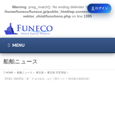
Warning
: preg_match(): No ending delimiter '&' found in
ログイン
/home/funeco/funeco.jp/public_html/wp-content/themes/biz-
vektor_chiid/functions.php
on line
1395
こちら
ユーザー名 / メール
MENU
パスワード
船舶ニュース
HOME
»
船舶ニュース
»
東京港
»
東京港 竹芝埠頭
»
【特集】就航間近！新「さるびあ丸」はどう変わった？ 新旧船を徹底比較!
ログイン状態を保持
新規登録
パスワードを忘れた方