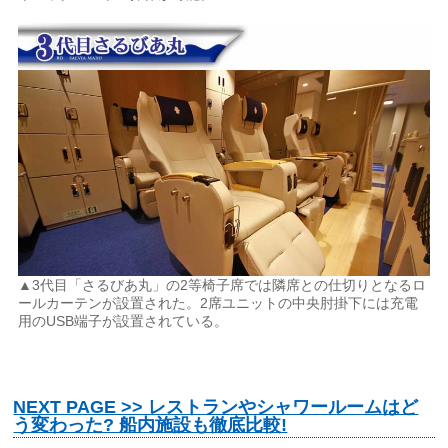
▲3代目「さるびあ丸」の2等椅子席では隣席との仕切りとなるロ
ールカーテンが設置された。2席ユニットの中央肘掛下には充電
用のUSB端子が設置されている。
NEXT PAGE >> レストランやシャワールームはど
う変わった? 船内施設も徹底比較!