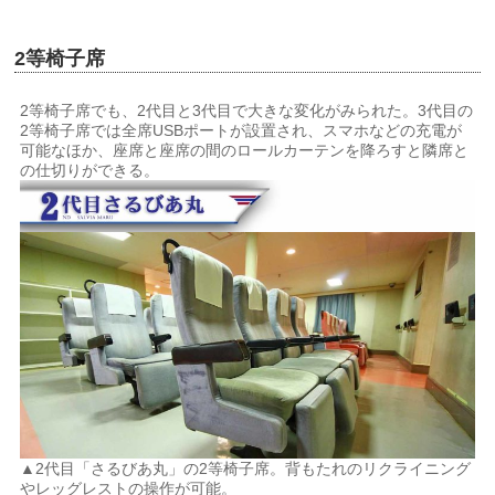
2等椅子席
2等椅子席でも、2代目と3代目で大きな変化がみられた。3代目の
2等椅子席では全席USBポートが設置され、スマホなどの充電が
可能なほか、座席と座席の間のロールカーテンを降ろすと隣席と
の仕切りができる。
▲2代目「さるびあ丸」の2等椅子席。背もたれのリクライニング
やレッグレストの操作が可能。