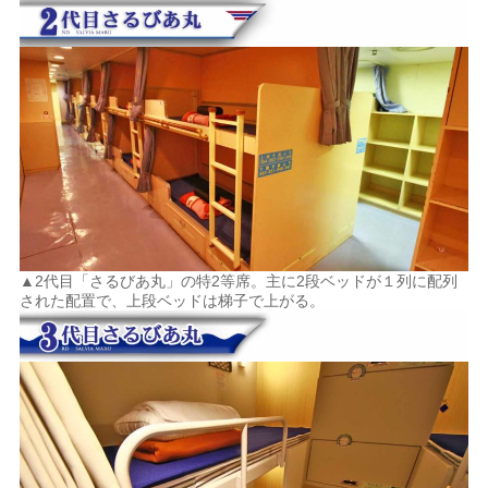
▲2代目「さるびあ丸」の特2等席。主に2段ベッドが１列に配列
された配置で、上段ベッドは梯子で上がる。