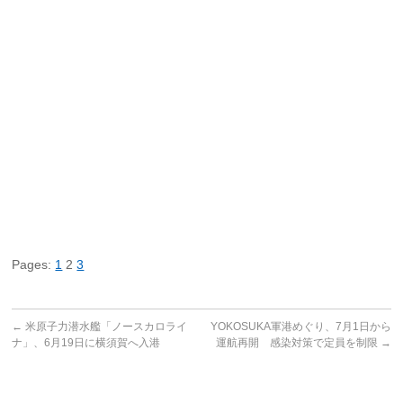
Pages:
1
2
3
←
米原子力潜水艦「ノースカロライ
YOKOSUKA軍港めぐり、7月1日から
ナ」、6月19日に横須賀へ入港
運航再開 感染対策で定員を制限
→