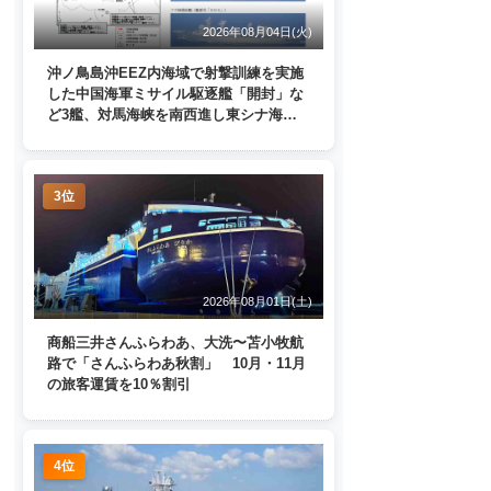
2026年08月04日(火)
沖ノ鳥島沖EEZ内海域で射撃訓練を実施
した中国海軍ミサイル駆逐艦「開封」な
ど3艦、対馬海峡を南西進し東シナ海
へ 日本列島を周回
3位
2026年08月01日(土)
商船三井さんふらわあ、大洗〜苫小牧航
路で「さんふらわあ秋割」 10月・11月
の旅客運賃を10％割引
4位